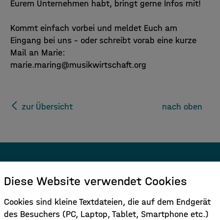
Eurem Unternehmen habt, bringt gerne Infos mit!
Kommt einfach vorbei und meldet Euch am
Eingang bei uns – oder schreibt vorab eine kurze
Mail an Marie:
marie.maring@musikwirtschaft.org
zur Übersicht
nach oben
Melden Sie sich für den Newsletter
Diese Website verwendet Cookies
an.
Cookies sind kleine Textdateien, die auf dem Endgerät
des Besuchers (PC, Laptop, Tablet, Smartphone etc.)
Hier Anmelden