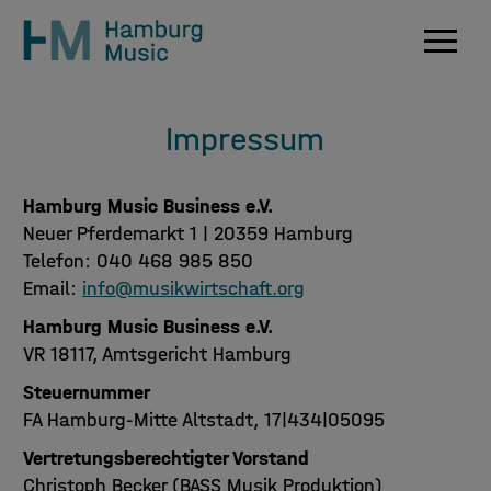
Navig
Impressum
Hamburg Music Business e.V.
Neuer Pferdemarkt 1 | 20359 Hamburg
Telefon: 040 468 985 850
Email:
info@musikwirtschaft.org
Hamburg Music Business e.V.
VR 18117, Amtsgericht Hamburg
Steuernummer
FA Hamburg-Mitte Altstadt, 17|434|05095
Vertretungsberechtigter Vorstand
Christoph Becker (BASS Musik Produktion)