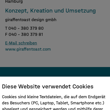
Hamburg
Konzept, Kreation und Umsetzung
giraffentoast design gmbh
T 040 - 380 379 80
F 040 - 380 379 81
E-Mail schreiben
www.giraffentoast.com
Melden Sie sich für den Newsletter
Diese Website verwendet Cookies
an.
Cookies sind kleine Textdateien, die auf dem Endgerät
des Besuchers (PC, Laptop, Tablet, Smartphone etc.)
Hier Anmelden
abgelegt und gespeichert werden und mithilfe derer