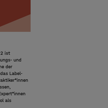
2 ist
dungs- und
he der
 das Label-
aktiker*innen
ssen,
Expert*innen
ol als