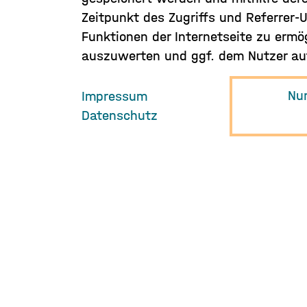
Zeitpunkt des Zugriffs und Referrer-
Funktionen der Internetseite zu ermö
auszuwerten und ggf. dem Nutzer auf
Nu
Impressum
Datenschutz
Hamburg Music
Business e.V.
Neuer Pferdemarkt 1
D-20359 Hamburg