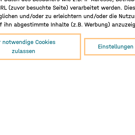
URL (zuvor besuchte Seite) verarbeitet werden. Die
glichen und/oder zu erleichtern und/oder die Nutzu
 ihn abgestimmte Inhalte (z.B. Werbung) anzuzei
Melden Sie sich für den Newsletter an.
r notwendige Cookies
Einstellungen
zulassen
Hier Anmelden
info{at}musikwirtschaft.org
+49 (0)40 468 985 850