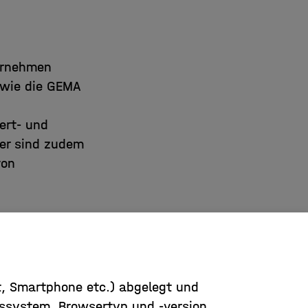
d
ernehmen
owie die GEMA
ert- und
ner sind zudem
von
Webseite.
nach oben
et, Smartphone etc.) abgelegt und
bssystem, Browsertyp und -version,