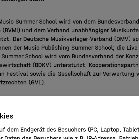
 Music Summer School wird von dem Bundesverban
e (BVMI) und dem Verband unabhängiger Musikunt
ützt. Der Deutsche Musikverleger-Verband (DMV) s
nnen der Music Publishing Summer School; die Live
 Summer School wird vom Bundesverband der Konz
swirtschaft (BDKV) unterstützt. Kooperationspart
n Festival sowie die Gesellschaft zur Verwertung 
tzrechten (GVL).
gibt's in dieser
Pressemitteilung
und auf der
MBSS-
kies
 auf dem Endgerät des Besuchers (PC, Laptop, Tabl
r Daten des Besuchers wie z.B. IP-Adresse, Betrie