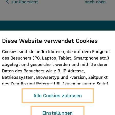
zur Übersicht
nach oben
Melden Sie sich für den Newsletter
Diese Website verwendet Cookies
an.
Cookies sind kleine Textdateien, die auf dem Endgerät
des Besuchers (PC, Laptop, Tablet, Smartphone etc.)
Hier Anmelden
abgelegt und gespeichert werden und mithilfe derer
Daten des Besuchers wie z.B. IP-Adresse,
Betriebssystem, Browsertyp und -version, Zeitpunkt
des Zugriffs und Referrer-URL (zuvor besuchte Seite)
verarbeitet werden. Dies dient dazu, die Nutzung der
Hamburg Music
Alle Cookies zulassen
Funktionen der Internetseite zu ermöglichen und/oder
Business e.V.
Neuer Pferdemarkt 1
zu erleichtern und/oder die Nutzung der Seite zu
D-20359 Hamburg
erfassen und auszuwerten und ggf. dem Nutzer auf
Einstellungen
info{at}musikwirtschaft.org