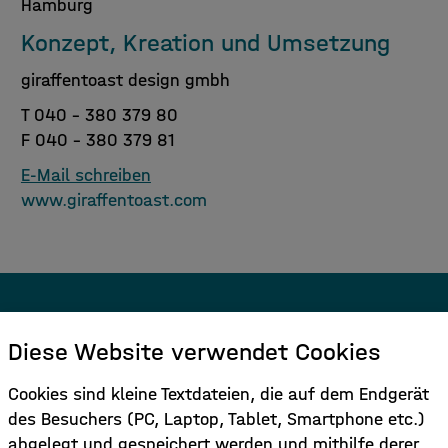
Hamburg
Konzept, Kreation und Umsetzung
giraffentoast design gmbh
T 040 - 380 379 80
F 040 - 380 379 81
E-Mail schreiben
www.giraffentoast.com
Melden Sie sich für den Newsletter
Diese Website verwendet Cookies
an.
Cookies sind kleine Textdateien, die auf dem Endgerät
des Besuchers (PC, Laptop, Tablet, Smartphone etc.)
Hier Anmelden
abgelegt und gespeichert werden und mithilfe derer