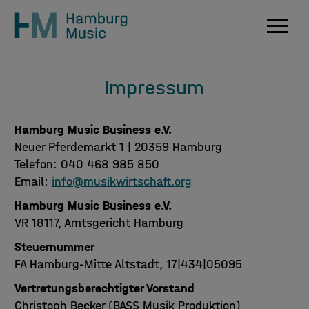
Navig
Impressum
Hamburg Music Business e.V.
Neuer Pferdemarkt 1 | 20359 Hamburg
Telefon: 040 468 985 850
Email:
info@musikwirtschaft.org
Hamburg Music Business e.V.
VR 18117, Amtsgericht Hamburg
Steuernummer
FA Hamburg-Mitte Altstadt, 17|434|05095
Vertretungsberechtigter Vorstand
Christoph Becker (BASS Musik Produktion)