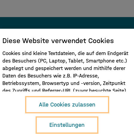
Melden Sie sich für den Newsletter
Diese Website verwendet Cookies
an.
Cookies sind kleine Textdateien, die auf dem Endgerät
des Besuchers (PC, Laptop, Tablet, Smartphone etc.)
Hier Anmelden
abgelegt und gespeichert werden und mithilfe derer
Daten des Besuchers wie z.B. IP-Adresse,
Betriebssystem, Browsertyp und -version, Zeitpunkt
des Zugriffs und Referrer-URL (zuvor besuchte Seite)
verarbeitet werden. Dies dient dazu, die Nutzung der
Hamburg Music
Alle Cookies zulassen
Funktionen der Internetseite zu ermöglichen und/oder
Business e.V.
Neuer Pferdemarkt 1
zu erleichtern und/oder die Nutzung der Seite zu
D-20359 Hamburg
erfassen und auszuwerten und ggf. dem Nutzer auf
Einstellungen
info{at}musikwirtschaft.org
ihn abgestimmte Inhalte (z.B. Werbung) anzuzeigen.