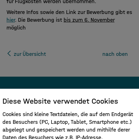
für Flugkosten werden übernommen.
Weitere Infos sowie den Link zur Bewerbung gibt es
hier
. Die Bewerbung ist
bis zum 6. November
möglich
zur Übersicht
nach oben
Melden Sie sich für den Newsletter
Diese Website verwendet Cookies
an.
Cookies sind kleine Textdateien, die auf dem Endgerät
des Besuchers (PC, Laptop, Tablet, Smartphone etc.)
Hier Anmelden
abgelegt und gespeichert werden und mithilfe derer
Daten des Besuchers wie z.B. IP-Adresse,