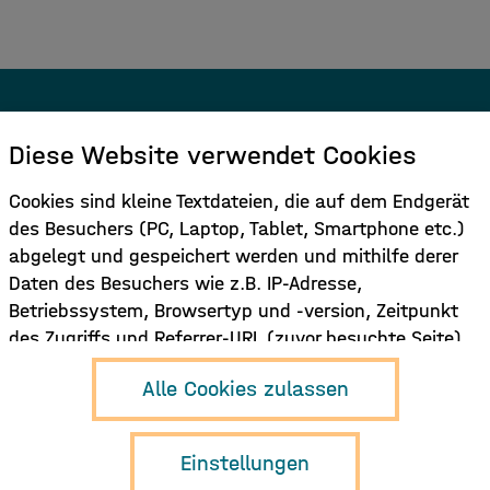
Melden Sie sich für den Newsletter
Diese Website verwendet Cookies
an.
Cookies sind kleine Textdateien, die auf dem Endgerät
des Besuchers (PC, Laptop, Tablet, Smartphone etc.)
Hier Anmelden
abgelegt und gespeichert werden und mithilfe derer
Daten des Besuchers wie z.B. IP-Adresse,
Betriebssystem, Browsertyp und -version, Zeitpunkt
des Zugriffs und Referrer-URL (zuvor besuchte Seite)
verarbeitet werden. Dies dient dazu, die Nutzung der
Hamburg Music
Alle Cookies zulassen
Funktionen der Internetseite zu ermöglichen und/oder
Business e.V.
Neuer Pferdemarkt 1
zu erleichtern und/oder die Nutzung der Seite zu
D-20359 Hamburg
erfassen und auszuwerten und ggf. dem Nutzer auf
Einstellungen
info{at}musikwirtschaft.org
ihn abgestimmte Inhalte (z.B. Werbung) anzuzeigen.